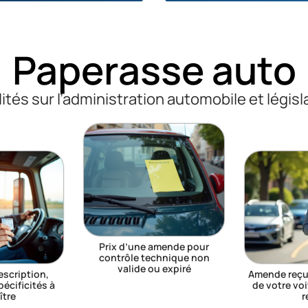
Paperasse auto
ités sur l’administration automobile et législ
Prix d’une amende pour
contrôle technique non
valide ou expiré
escription,
Amende reçue
écificités à
de votre vo
ître
r