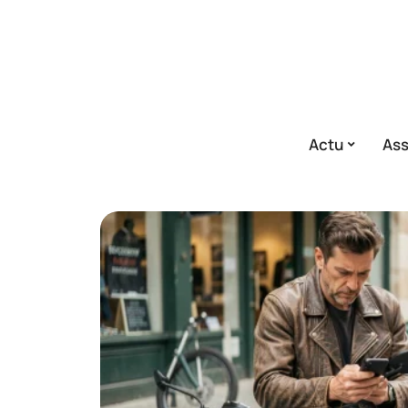
Actu
As