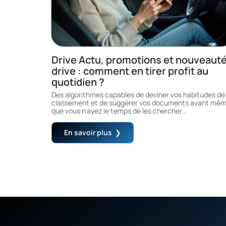
Drive Actu, promotions et nouveaut
drive : comment en tirer profit au
quotidien ?
Des algorithmes capables de deviner vos habitudes de
classement et de suggérer vos documents avant mê
que vous n'ayez le temps de les chercher
…
En savoir plus