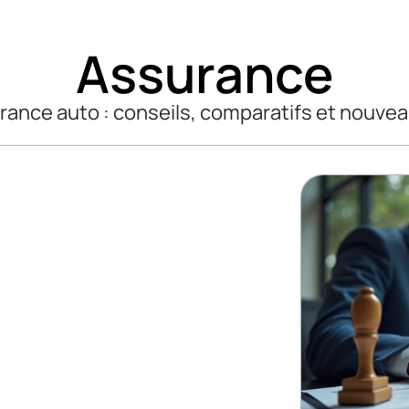
Assurance
rance auto : conseils, comparatifs et nouvea
tenir un
erce (RC)
ommerce n’est pas automatique,
activité. Une demande
ificative
…