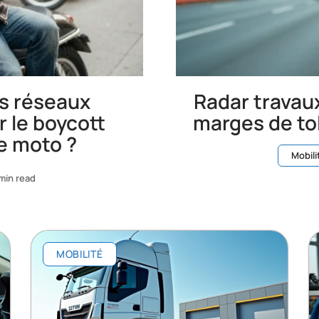
es réseaux
Radar travau
r le boycott
marges de to
e moto ?
Mobili
min read
MOBILITÉ