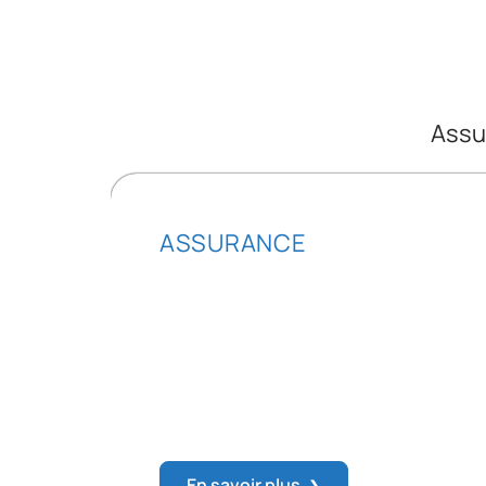
Assu
ASSURANCE
Procédure pour ob
Registre du Comm
L’immatriculation au Registre du C
même pour les entreprises déjà en 
incomplète ou un oubli de pièce just
En savoir plus