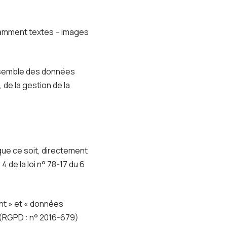
otamment textes – images
ensemble des données
de la gestion de la
ue ce soit, directement
 de la loi n° 78-17 du 6
nt » et « données
 (RGPD : n° 2016-679)