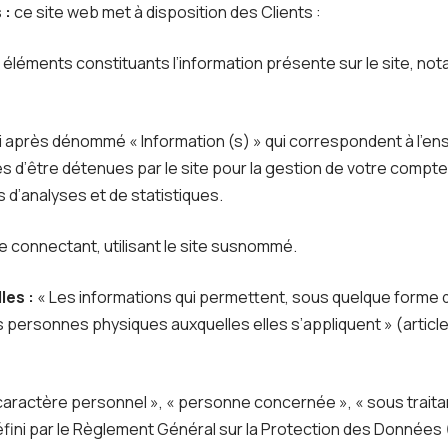
 :
ce site web met à disposition des Clients :
léments constituants l’information présente sur le site, n
 après dénommé « Information (s) » qui correspondent à l’
 d’être détenues par le site pour la gestion de votre compte, 
ns d’analyses et de statistiques.
e connectant, utilisant le site susnommé.
les :
« Les informations qui permettent, sous quelque forme q
es personnes physiques auxquelles elles s’appliquent » (article 4
aractère personnel », « personne concernée », « sous traita
défini par le Règlement Général sur la Protection des Données