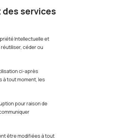
t des services
riété Intellectuelle et
éutiliser, céder ou
ilisation ci-après
s à tout moment, les
uption pour raison de
e communiquer
ent être modifiées à tout