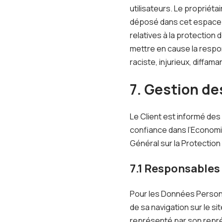
utilisateurs. Le propriét
déposé dans cet espace qu
relatives à la protection
mettre en cause la respon
raciste, injurieux, diffam
7. Gestion d
Le Client est informé des
confiance dans l’Economie
Général sur la Protectio
7.1 Responsables
Pour les Données Personne
de sa navigation sur le s
représenté par son repré