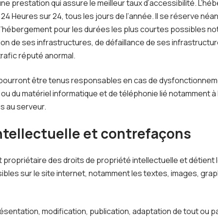
une prestation qui assure le meilleur taux d’accessibilité. L’hé
24 Heures sur 24, tous les jours de l’année. Il se réserve néan
 d’hébergement pour les durées les plus courtes possibles n
on de ses infrastructures, de défaillance de ses infrastructur
rafic réputé anormal.
e pourront être tenus responsables en cas de dysfonctionnem
 ou du matériel informatique et de téléphonie lié notamment 
s au serveur.
intellectuelle et contrefaçons
t propriétaire des droits de propriété intellectuelle et détient 
bles sur le site internet, notamment les textes, images, grap
sentation, modification, publication, adaptation de tout ou p