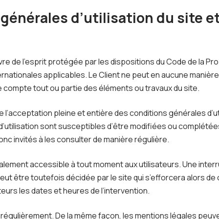
 générales d’utilisation du site e
e de l’esprit protégée par les dispositions du Code de la Prop
nationales applicables. Le Client ne peut en aucune manière r
 compte tout ou partie des éléments ou travaux du site.
ique l’acceptation pleine et entière des conditions générales d’ut
d’utilisation sont susceptibles d’être modifiées ou complétée
donc invités à les consulter de manière régulière.
alement accessible à tout moment aux utilisateurs. Une interr
ut être toutefois décidée par le site qui s’efforcera alors d
eurs les dates et heures de l’intervention.
r régulièrement. De la même façon, les mentions légales peuv