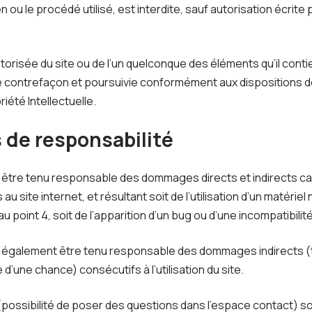
n ou le procédé utilisé, est interdite, sauf autorisation écrite 
torisée du site ou de l’un quelconque des éléments qu’il cont
 contrefaçon et poursuivie conformément aux dispositions de
iété Intellectuelle.
s de responsabilité
a être tenu responsable des dommages directs et indirects ca
cès au site internet, et résultant soit de l’utilisation d’un matér
u point 4, soit de l’apparition d’un bug ou d’une incompatibilité
a également être tenu responsable des dommages indirects (
’une chance) consécutifs à l’utilisation du site.
possibilité de poser des questions dans l’espace contact) son