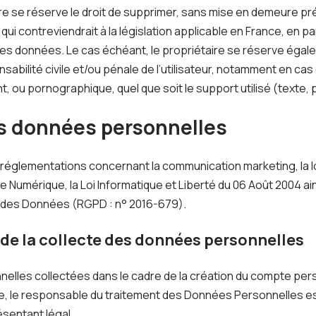
aire se réserve le droit de supprimer, sans mise en demeure pr
i contreviendrait à la législation applicable en France, en par
 des données. Le cas échéant, le propriétaire se réserve égale
sabilité civile et/ou pénale de l’utilisateur, notamment en c
ant, ou pornographique, quel que soit le support utilisé (texte,
es données personnelles
 réglementations concernant la communication marketing, la loi
 Numérique, la Loi Informatique et Liberté du 06 Août 2004 a
n des Données (RGPD : n° 2016-679).
 de la collecte des données personnelles
lles collectées dans le cadre de la création du compte person
ite, le responsable du traitement des Données Personnelles est
sentant légal.