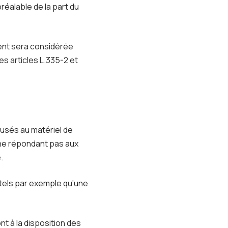
préalable de la part du
ient sera considérée
s articles L.335-2 et
usés au matériel de
iel ne répondant pas aux
.
tels par exemple qu’une
t à la disposition des